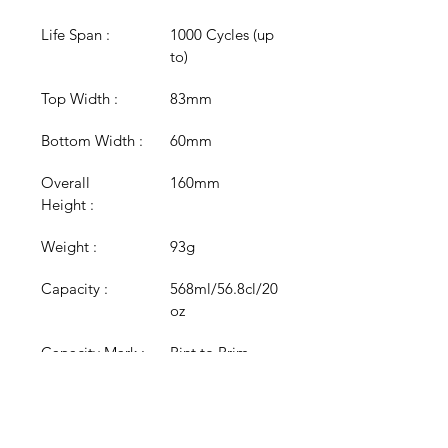
Life Span : 
1000 Cycles (up 
to)
Top Width : 
83mm
Bottom Width : 
60mm
Overall 
160mm
Height : 
Weight :
93g
Capacity : 
568ml/56.8cl/20
oz
Capacity Mark : 
Pint to Brim
Colour : 
Clear
Colour 
N/A