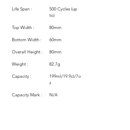
Life Span :
500 Cycles (up 
to)
Top Width :
80mm
Bottom Width :
60mm
Overall Height :
80mm
Weight :
82.7g
Capacity :
199ml/19.9cl/7o
z
Capacity Mark :
N/A
Colour :
Clear
Colour 
N/A
Options :