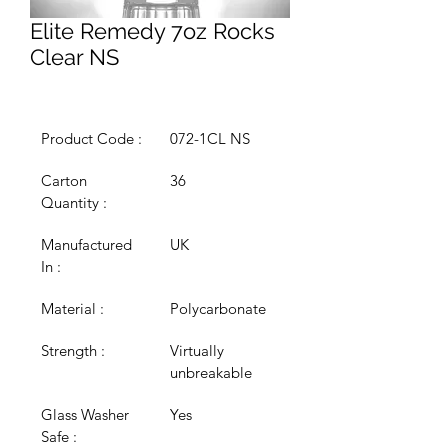
Elite Remedy 7oz Rocks
Clear NS
Product Code :
072-1CL NS
Carton 
36
Quantity :
Manufactured 
UK
In :
Material :
Polycarbonate
Strength :
Virtually 
unbreakable
Glass Washer 
Yes
Safe :