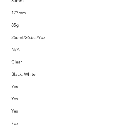
85mm
173mm
85g
266ml/26.6cl/9oz
N/A
Clear
Black, White
Yes
Yes
Yes
7oz