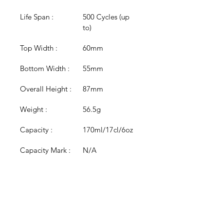
Life Span :
500 Cycles (up 
to)
Top Width :
60mm
Bottom Width :
55mm
Overall Height :
87mm
Weight :
56.5g
Capacity :
170ml/17cl/6oz
Capacity Mark :
N/A
Colour :
Clear
Colour 
N/A
Options :