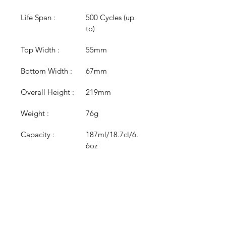
Life Span :
500 Cycles (up 
to)
Top Width :
55mm
Bottom Width :
67mm
Overall Height :
219mm
Weight :
76g
Capacity :
187ml/18.7cl/6.
6oz
Capacity Mark :
Lined @ 125ml
Colour :
Clear
Colour 
N/A
Options :