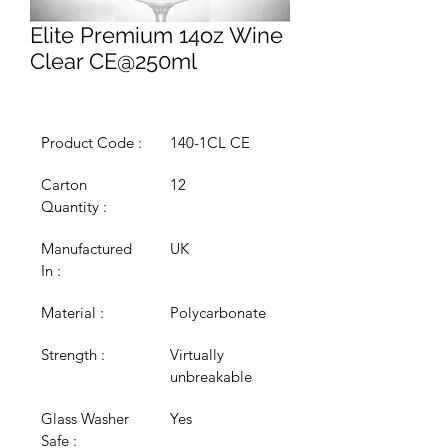
Elite Premium 14oz Wine
Clear CE@250ml
Product Code :
140-1CL CE
Carton 
12
Quantity :
Manufactured 
UK
In :
Material :
Polycarbonate
Strength :
Virtually 
unbreakable
Glass Washer 
Yes
Safe :