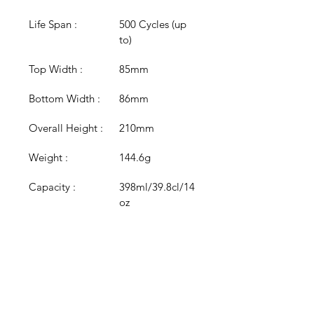
Life Span :
500 Cycles (up 
to)
Top Width :
85mm
Bottom Width :
86mm
Overall Height :
210mm
Weight :
144.6g
Capacity :
398ml/39.8cl/14
oz
Capacity Mark :
Lined @ 250ml
Colour :
Clear
Colour 
N/A
Options :