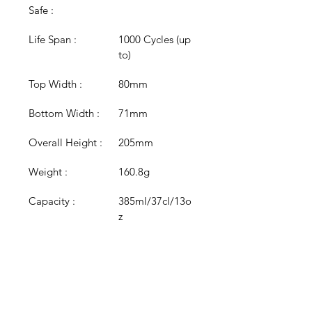
Safe :
Life Span :
1000 Cycles (up 
to)
Top Width :
80mm
Bottom Width :
71mm
Overall Height :
205mm
Weight :
160.8g
Capacity :
385ml/37cl/13o
z
Capacity Mark :
N/A
Colour :
Clear
Colour 
N/A