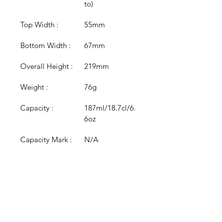
to)
Top Width :
55mm
Bottom Width :
67mm
Overall Height :
219mm
Weight :
76g
Capacity :
187ml/18.7cl/6.
6oz
Capacity Mark :
N/A
Colour :
Pink
Colour 
Black, White, 
Options :
Royal Blue, 
Frosted, Red, 
Gold, Silver