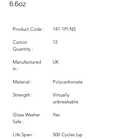
6.6oz
Product Code :
141-1PI NS
Carton 
12
Quantity :
Manufactured 
UK
In :
Material :
Polycarbonate
Strength :
Virtually 
unbreakable
Glass Washer 
Yes
Safe :
Life Span :
500 Cycles (up 