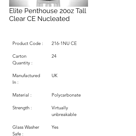
Elite Penthouse 20oz Tall
Clear CE Nucleated
Product Code :
216-1NU CE
Carton 
24
Quantity :
Manufactured 
UK
In :
Material :
Polycarbonate
Strength :
Virtually 
unbreakable
Glass Washer 
Yes
Safe :