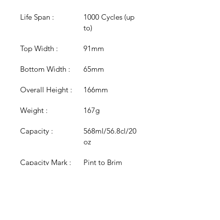
Life Span :
1000 Cycles (up 
to)
Top Width :
91mm
Bottom Width :
65mm
Overall Height :
166mm
Weight :
167g
Capacity :
568ml/56.8cl/20
oz
Capacity Mark :
Pint to Brim
Colour :
Clear
Colour 
N/A
Options :