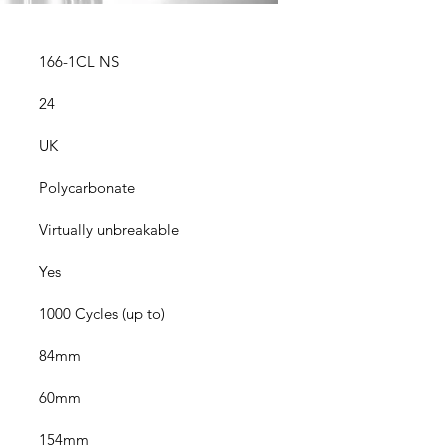
166-1CL NS
24
UK
Polycarbonate
Virtually unbreakable
Yes
1000 Cycles (up to)
84mm
60mm
154mm