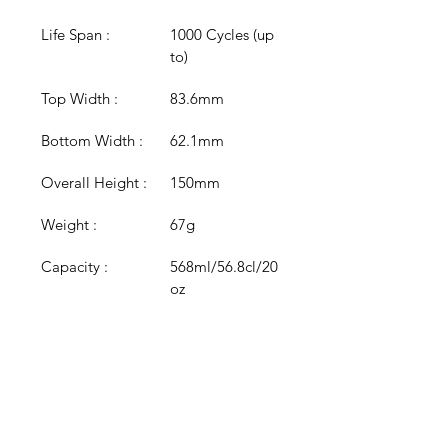
Life Span :
1000 Cycles (up 
to)
Top Width :
83.6mm
Bottom Width :
62.1mm
Overall Height :
150mm
Weight :
67g
Capacity :
568ml/56.8cl/20
oz
Capacity Mark :
UKCA Pint To 
Brim
Colour :
Clear
Colour 
N/A